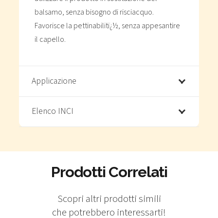
balsamo, senza bisogno di risciacquo.
Favorisce la pettinabilitï¿½, senza appesantire
il capello.
Applicazione
Elenco INCI
Prodotti Correlati
NUTRI-
NUTRI-
BATH
BALM
Scopri altri prodotti simili
NUTRI
NUTRI
Flacone
Vaso
che potrebbero interessarti!