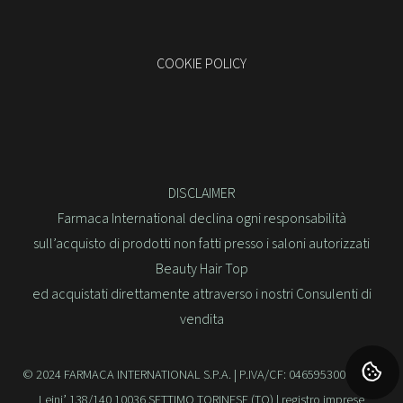
COOKIE POLICY
DISCLAIMER
Farmaca International declina ogni responsabilità
sull’acquisto di prodotti non fatti presso i saloni autorizzati
Beauty Hair Top
ed acquistati direttamente attraverso i nostri Consulenti di
vendita
© 2024 FARMACA INTERNATIONAL S.P.A. | P.IVA/CF: 04659530010 | Via
Leini’ 138/140 10036 SETTIMO TORINESE (TO) | registro imprese