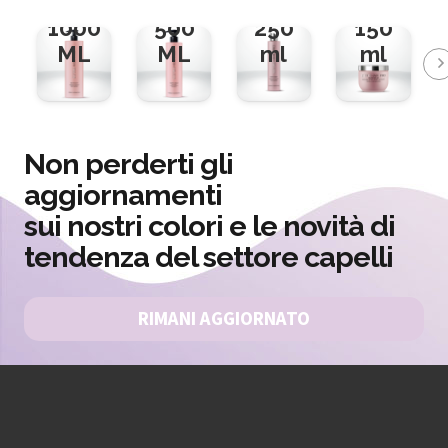
BATH
BALM
da
da
1000
500
250
150
ML
ML
ml
ml
Non perderti gli
aggiornamenti
sui nostri colori e le novità di
tendenza del settore capelli
RIMANI AGGIORNATO